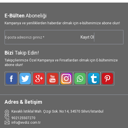
E-Bülten
Aboneliği
Kampanya ve yeniliklerden haberdar olmak için e-bültenimize abone olun!
Kayıt Ol
Bizi
Takip Edin!
Takipçilerimize Özel Kampanya ve Fırsatlardan olmak için E-bültenimize
abone olun!
Facebook
Twitter
Google-Plus
Youtube
Instagram
WhatsApp
Tumblr
Pinterest
Adres & İletişim
Kavaklı İstiklal Mah. Çizgi Sok. No:14, 34570 Silivri/İstanbul
902125507270
info@evdiz.com.tr