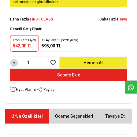
sekmesinden görebilirsiniz.
Daha Fazla
FIRST CLASS
Daha Fazla
Tava
Senetli Satış Fiyatı:
Kredi Kartı Fiyatı
12 Ay Taksitli (Sözleşmeli)
542,00 TL
595,00 TL
W
h
a
t
s
a
p
p
D
e
s
e
H
a
t
t
Hemen Al
Favoriye Ekle
Sepete Ekle
Fiyat Alarmı
Paylaş
Ürün Özellikleri
Ödeme Seçenekleri
Tavsiye Et