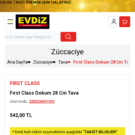
ONLİNE TAKSİT
ÖDEMEK İÇİN TIKLAYINIZ
Hesabım
Sepet
Züccaciye
Ana Sayfa
Züccaciye
Tava
Fırst Class Dokum 28 Cm Tava
FIRST CLASS
Fırst Class Dokum 28 Cm Tava
Ürün Kodu:
22ED26501002
542,00
TL
Sepete Ekle
* Kredi kartı taksit seçeneklerini aşağıdaki
"TAKSİT BİLGİLERİ"