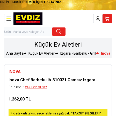
ONLİNE TAKSİT
ÖDEMEK İÇİN TIKLAYINIZ
Hesabım
Sepet
Küçük Ev Aletleri
Ana Sayfa
Küçük Ev Aletleri
Izgara - Barbekü - Grill
Inova Ch
INOVA
Inova Chef Barbeku Ib-310021 Camsız Izgara
Ürün Kodu:
24BE21131007
1.262,00
TL
Sepete Ekle
* Kredi kartı taksit seçeneklerini aşağıdaki
"TAKSİT BİLGİLERİ"