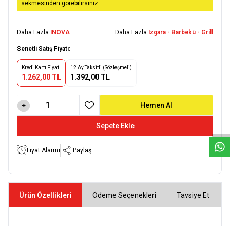
sekmesinden görebilirsiniz.
Daha Fazla
INOVA
Daha Fazla
Izgara - Barbekü - Grill
Senetli Satış Fiyatı:
Kredi Kartı Fiyatı
12 Ay Taksitli (Sözleşmeli)
1.262,00 TL
1.392,00 TL
W
h
a
t
s
a
p
p
D
e
s
e
H
a
t
t
Hemen Al
Favoriye Ekle
Sepete Ekle
Fiyat Alarmı
Paylaş
Ürün Özellikleri
Ödeme Seçenekleri
Tavsiye Et