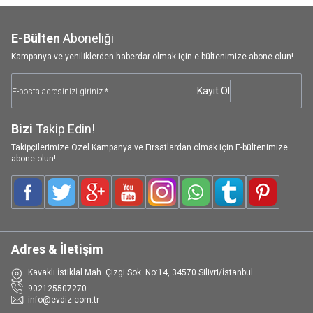
E-Bülten
Aboneliği
Kampanya ve yeniliklerden haberdar olmak için e-bültenimize abone olun!
Kayıt Ol
Bizi
Takip Edin!
Takipçilerimize Özel Kampanya ve Fırsatlardan olmak için E-bültenimize
abone olun!
Facebook
Twitter
Google-Plus
Youtube
Instagram
WhatsApp
Tumblr
Pinterest
Adres & İletişim
Kavaklı İstiklal Mah. Çizgi Sok. No:14, 34570 Silivri/İstanbul
902125507270
info@evdiz.com.tr