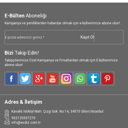
E-Bülten
Aboneliği
Kampanya ve yeniliklerden haberdar olmak için e-bültenimize abone olun!
Kayıt Ol
Bizi
Takip Edin!
Takipçilerimize Özel Kampanya ve Fırsatlardan olmak için E-bültenimize
abone olun!
Facebook
Twitter
Google-Plus
Youtube
Instagram
WhatsApp
Tumblr
Pinterest
Adres & İletişim
Kavaklı İstiklal Mah. Çizgi Sok. No:14, 34570 Silivri/İstanbul
902125507270
info@evdiz.com.tr