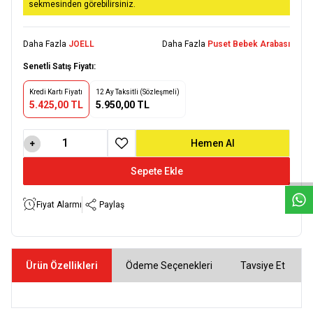
sekmesinden görebilirsiniz.
Daha Fazla
JOELL
Daha Fazla
Puset Bebek Arabası
Senetli Satış Fiyatı:
Kredi Kartı Fiyatı
12 Ay Taksitli (Sözleşmeli)
5.425,00 TL
5.950,00 TL
W
h
a
t
s
a
p
p
D
e
s
e
H
a
t
t
Hemen Al
Favoriye Ekle
Sepete Ekle
Fiyat Alarmı
Paylaş
Ürün Özellikleri
Ödeme Seçenekleri
Tavsiye Et