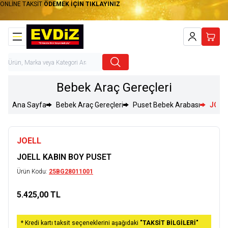
ONLİNE TAKSİT
ÖDEMEK İÇİN TIKLAYINIZ
Hesabım
Sepet
Bebek Araç Gereçleri
Ana Sayfa
Bebek Araç Gereçleri
Puset Bebek Arabası
JOEL
JOELL
JOELL KABIN BOY PUSET
Ürün Kodu:
25BG28011001
5.425,00
TL
Sepete Ekle
* Kredi kartı taksit seçeneklerini aşağıdaki
"TAKSİT BİLGİLERİ"