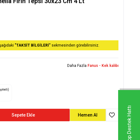
lla Fırın Tepsı 30x23 Cm 4 Lt
aşağıdaki
"TAKSİT BİLGİLERİ"
sekmesinden görebilirsiniz.
Daha Fazla
Fanus - Kek kalıbı
eşmeli)
Whatsapp Destek Hattı
Sepete Ekle
Hemen Al
Favoriye Ekle