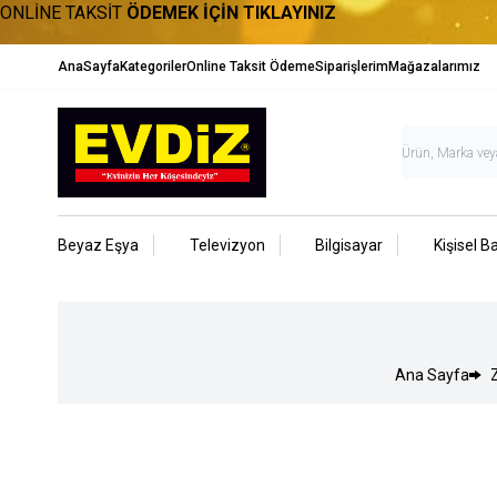
ONLİNE TAKSİT
ÖDEMEK İÇİN TIKLAYINIZ
AnaSayfa
Kategoriler
Online Taksit Ödeme
Siparişlerim
Mağazalarımız
Beyaz Eşya
Televizyon
Bilgisayar
Kişisel B
Ana Sayfa