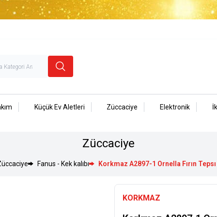
akım
Küçük Ev Aletleri
Züccaciye
Elektronik
İ
Züccaciye
Züccaciye
Fanus - Kek kalıbı
Korkmaz A2897-1 Ornella Fırın Tepsı
KORKMAZ