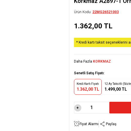
Korkmaz A2897-1 Orne
Ürün Kodu:
22MG26521003
1.362,00
TL
* Kredi kartı taksit seçeneklerini 
Daha Fazla
KORKMAZ
Senetli Satış Fiyatı:
Kredi Kartı Fiyatı
12 Ay Taksitli (Sözl
1.362,00 TL
1.499,00 TL
Fiyat Alarmı
Paylaş