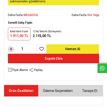
sekmesinden görebilirsiniz.
Daha Fazla
MEGAVOX
Daha Fazla
Oto Teyp
Senetli Satış Fiyatı:
Kredi Kartı Fiyatı
12 Ay Taksitli (Sözleşmeli)
1.911,00 TL
2.115,00 TL
W
h
a
t
s
a
p
p
D
e
s
e
H
a
t
t
Hemen Al
Favoriye Ekle
Sepete Ekle
Fiyat Alarmı
Paylaş
Ürün Özellikleri
Ödeme Seçenekleri
Tavsiye Et