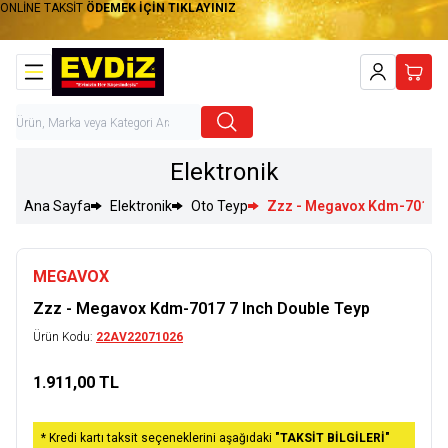
ONLİNE TAKSİT
ÖDEMEK İÇİN TIKLAYINIZ
Hesabım
Sepet
Elektronik
Ana Sayfa
Elektronik
Oto Teyp
Zzz - Megavox Kdm-7017 7 
MEGAVOX
Zzz - Megavox Kdm-7017 7 Inch Double Teyp
Ürün Kodu:
22AV22071026
1.911,00
TL
Sepete Ekle
* Kredi kartı taksit seçeneklerini aşağıdaki
"TAKSİT BİLGİLERİ"