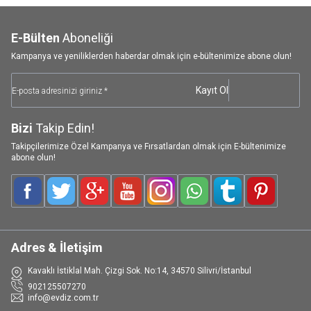
E-Bülten
Aboneliği
Kampanya ve yeniliklerden haberdar olmak için e-bültenimize abone olun!
Kayıt Ol
Bizi
Takip Edin!
Takipçilerimize Özel Kampanya ve Fırsatlardan olmak için E-bültenimize
abone olun!
Facebook
Twitter
Google-Plus
Youtube
Instagram
WhatsApp
Tumblr
Pinterest
Adres & İletişim
Kavaklı İstiklal Mah. Çizgi Sok. No:14, 34570 Silivri/İstanbul
902125507270
info@evdiz.com.tr