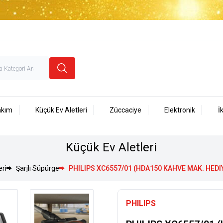
akım
Küçük Ev Aletleri
Züccaciye
Elektronik
İ
Küçük Ev Aletleri
eri
Şarjlı Süpürge
PHILIPS XC6557/01 (HDA150 KAHVE MAK. HEDI
PHILIPS