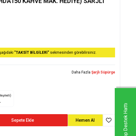
(HDA150 KAHVE MAK. HEDIYE) SARJLI
aşağıdaki
"TAKSİT BİLGİLERİ"
sekmesinden görebilirsiniz.
Daha Fazla
Şarjlı Süpürge
zleşmeli)
L
Whatsapp Destek Hattı
Sepete Ekle
Hemen Al
Favoriye Ekle