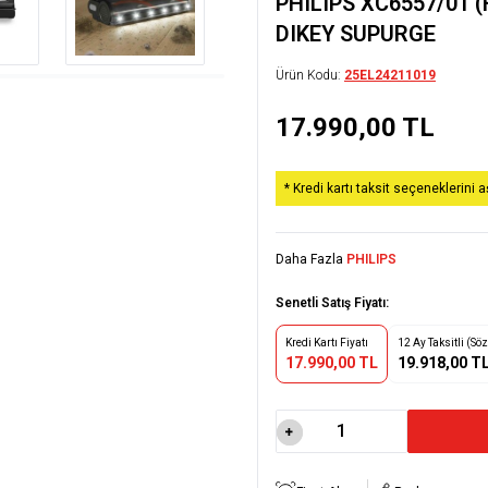
PHILIPS XC6557/01 
DIKEY SUPURGE
Ürün Kodu:
25EL24211019
17.990,00
TL
* Kredi kartı taksit seçeneklerini 
Daha Fazla
PHILIPS
Senetli Satış Fiyatı:
Kredi Kartı Fiyatı
12 Ay Taksitli (Sö
17.990,00 TL
19.918,00 T