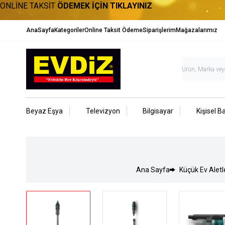
ONLİNE TAKSİT
ÖDEMEK İÇİN TIKLAYINIZ
AnaSayfa
Kategoriler
Online Taksit Ödeme
Siparişlerim
Mağazalarımız
Beyaz Eşya
Televizyon
Bilgisayar
Kişisel B
Ana Sayfa
Küçük Ev Aletl