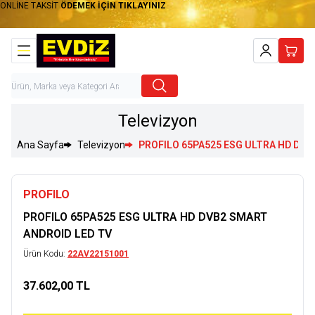
ONLİNE TAKSİT
ÖDEMEK İÇİN TIKLAYINIZ
Hesabım
Sepet
Televizyon
Ana Sayfa
Televizyon
PROFILO 65PA525 ESG ULTRA HD DVB
PROFILO
PROFILO 65PA525 ESG ULTRA HD DVB2 SMART
ANDROID LED TV
Ürün Kodu:
22AV22151001
37.602,00
TL
Sepete Ekle