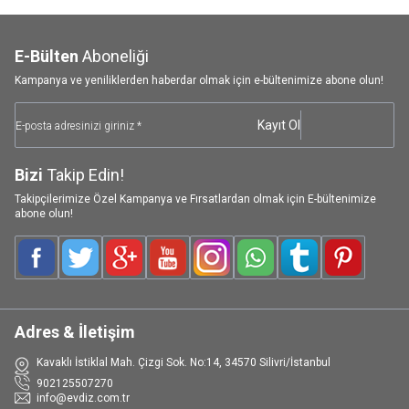
E-Bülten
Aboneliği
Kampanya ve yeniliklerden haberdar olmak için e-bültenimize abone olun!
Kayıt Ol
Bizi
Takip Edin!
Takipçilerimize Özel Kampanya ve Fırsatlardan olmak için E-bültenimize
abone olun!
Facebook
Twitter
Google-Plus
Youtube
Instagram
WhatsApp
Tumblr
Pinterest
Adres & İletişim
Kavaklı İstiklal Mah. Çizgi Sok. No:14, 34570 Silivri/İstanbul
902125507270
info@evdiz.com.tr