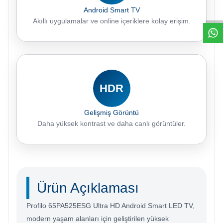
W
h
a
t
s
a
p
p
D
e
s
e
H
a
t
t
Android Smart TV
Akıllı uygulamalar ve online içeriklere kolay erişim.
HDR
Gelişmiş Görüntü
Daha yüksek kontrast ve daha canlı görüntüler.
Ürün Açıklaması
Profilo 65PA525ESG Ultra HD Android Smart LED TV,
modern yaşam alanları için geliştirilen yüksek