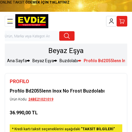
ONLİNE TAKSİT
ÖDEMEK İÇİN TIKLAYINIZ
Hesabım
Sepet
Beyaz Eşya
Ana Sayfa
Beyaz Eşya
Buzdolabı
Profılo Bd2055lenn Inox
PROFILO
Profılo Bd2055lenn Inox No Frost Buzdolabı
Ürün Kodu:
24BE21021019
36.990,00
TL
Sepete Ekle
* Kredi kartı taksit seçeneklerini aşağıdaki
"TAKSİT BİLGİLERİ"