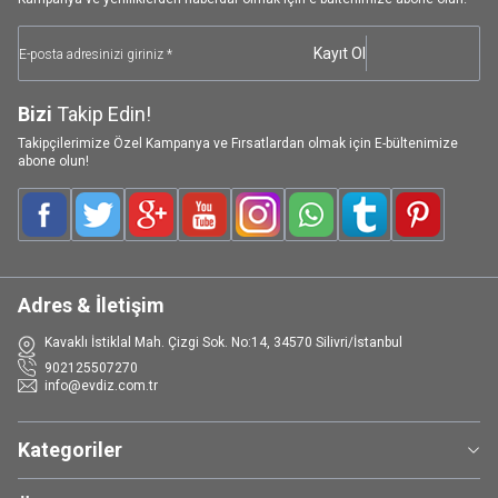
Kayıt Ol
Bizi
Takip Edin!
Takipçilerimize Özel Kampanya ve Fırsatlardan olmak için E-bültenimize
abone olun!
Facebook
Twitter
Google-Plus
Youtube
Instagram
WhatsApp
Tumblr
Pinterest
Adres & İletişim
Kavaklı İstiklal Mah. Çizgi Sok. No:14, 34570 Silivri/İstanbul
902125507270
info@evdiz.com.tr
Kategoriler