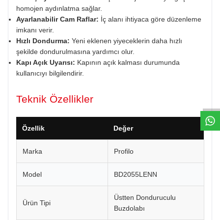
homojen aydınlatma sağlar.
Ayarlanabilir Cam Raflar:
İç alanı ihtiyaca göre düzenleme
imkanı verir.
Hızlı Dondurma:
Yeni eklenen yiyeceklerin daha hızlı
şekilde dondurulmasına yardımcı olur.
Kapı Açık Uyarısı:
Kapının açık kalması durumunda
kullanıcıyı bilgilendirir.
W
h
a
t
s
a
p
p
D
e
s
e
H
a
t
t
Teknik Özellikler
Özellik
Değer
Marka
Profilo
Model
BD2055LENN
Üstten Donduruculu
Ürün Tipi
Buzdolabı