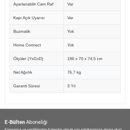
Ayarlanabilir Cam Raf
Var
Kapı Açık Uyarısı
Var
Buzmatik
Yok
Home Connect
Yok
Ölçüler (YxGxD)
186 x 70 x 74,5 cm
Net Ağırlık
76,7 kg
Garanti Süresi
3 Yıl
E-Bülten
Aboneliği
Kampanya ve yeniliklerden haberdar olmak için e-bültenimize abone olun!