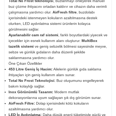
Total No Frost teknolojisi
, buzlanmayı önleyerek manuel
buz çözme ihtiyacını ortadan kaldırır ve cihazın daha verimli
çalışmasına yardımcı olur.
AirFresh filtre
, buzdolabı
içerisindeki istenmeyen kokuların azaltılmasına destek
olurken, LED aydınlatma sistemi ürünlerin kolayca
görülmesini sağlar.
Ayarlanabilir cam raf sistemi
, farklı boyutlardaki yiyecek ve
içecekler için esnek kullanım alanı oluşturur.
MultiBox
tazelik sistemi
ve geniş sebzelik bölmesi sayesinde meyve,
sebze ve günlük gıdaların daha düzenli şekilde
saklanmasına yardımcı olur.
Öne Çıkan Özellikler
453 Litre Geniş İç Hacim:
Ailelerin günlük gıda saklama
ihtiyaçları için geniş kullanım alanı sunar.
Total No Frost Teknolojisi:
Buz oluşumunu engelleyerek
bakım kolaylığı sağlar.
Inox Görünümlü Tasarım:
Modern mutfak
dekorasyonlarına uyum sağlayan şık dış görünüm sunar.
AirFresh Filtre:
Dolap içerisindeki kötü kokuların
azaltılmasına yardımcı olur.
LED İç Aydınlatma:
Daha düşük enerji tüketimiyle güçlü ve