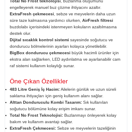
Total No Frost teknolojisi
, buzlanma oluşumunu
engelleyerek manuel buz çözme ihtiyacını azaltır.
ExtraFresh çekmecesi
, sebze ve meyvelerin daha uzun
süre taze kalmasına yardımcı olurken,
AirFresh filtresi
buzdolabı içerisindeki istenmeyen kokuların azaltılmasına
destek olur.
Dijital sıcaklık kontrol sistemi
sayesinde soğutucu ve
dondurucu bölmelerinin ayarları kolayca yönetilebilir.
BigBox dondurucu çekmecesi
büyük hacimli ürünler için
ekstra alan sağlarken, LED aydınlatma ve ayarlanabilir cam
raf sistemi kullanım kolaylığı sunar.
Öne Çıkan Özellikler
483 Litre Geniş İç Hacim:
Ailelerin günlük ve uzun süreli
saklama ihtiyaçları için geniş kullanım alanı sağlar.
Alttan Donduruculu Kombi Tasarım:
Sık kullanılan
soğutucu bölümüne kolay erişim imkanı sunar.
Total No Frost Teknolojisi:
Buzlanmayı önleyerek kolay
bakım ve kullanım avantajı sağlar.
ExtraFresh Çekmecesi:
Sebze ve meyvelerin tazeliğinin