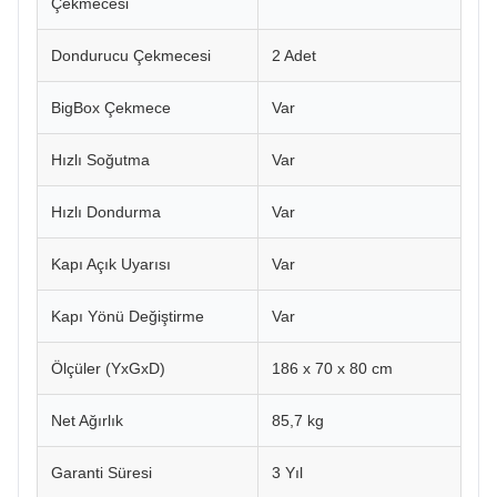
Çekmecesi
Dondurucu Çekmecesi
2 Adet
BigBox Çekmece
Var
Hızlı Soğutma
Var
Hızlı Dondurma
Var
Kapı Açık Uyarısı
Var
Kapı Yönü Değiştirme
Var
Ölçüler (YxGxD)
186 x 70 x 80 cm
Net Ağırlık
85,7 kg
Garanti Süresi
3 Yıl