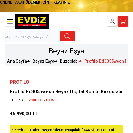
ONLİNE TAKSİT
ÖDEMEK İÇİN TIKLAYINIZ
Hesabım
Sepet
Beyaz Eşya
Ana Sayfa
Beyaz Eşya
Buzdolabı
Profılo Bd3055wecn Beya
PROFILO
Profılo Bd3055wecn Beyaz Dıgıtal Kombı Buzdolabı
Ürün Kodu:
23BE21021005
46.990,00
TL
Sepete Ekle
* Kredi kartı taksit seçeneklerini aşağıdaki
"TAKSİT BİLGİLERİ"