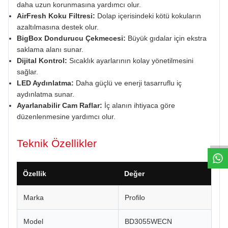
daha uzun korunmasına yardımcı olur.
AirFresh Koku Filtresi:
Dolap içerisindeki kötü kokuların
azaltılmasına destek olur.
BigBox Dondurucu Çekmecesi:
Büyük gıdalar için ekstra
saklama alanı sunar.
Dijital Kontrol:
Sıcaklık ayarlarının kolay yönetilmesini
sağlar.
LED Aydınlatma:
Daha güçlü ve enerji tasarruflu iç
aydınlatma sunar.
Ayarlanabilir Cam Raflar:
İç alanın ihtiyaca göre
W
h
a
t
s
a
p
p
D
e
s
e
H
a
t
t
düzenlenmesine yardımcı olur.
Teknik Özellikler
Özellik
Değer
Marka
Profilo
Model
BD3055WECN