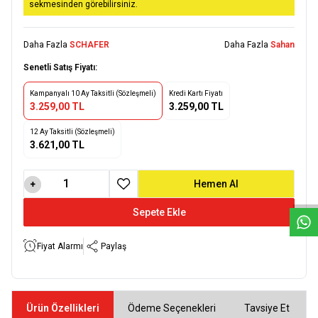
sekmesinden görebilirsiniz.
Daha Fazla
SCHAFER
Daha Fazla
Sahan
Senetli Satış Fiyatı:
Kampanyalı 10 Ay Taksitli (Sözleşmeli)
Kredi Kartı Fiyatı
3.259,00 TL
3.259,00 TL
12 Ay Taksitli (Sözleşmeli)
3.621,00 TL
W
h
a
t
s
a
p
p
D
e
s
e
H
a
t
t
Hemen Al
Favoriye Ekle
Sepete Ekle
Fiyat Alarmı
Paylaş
Ürün Özellikleri
Ödeme Seçenekleri
Tavsiye Et