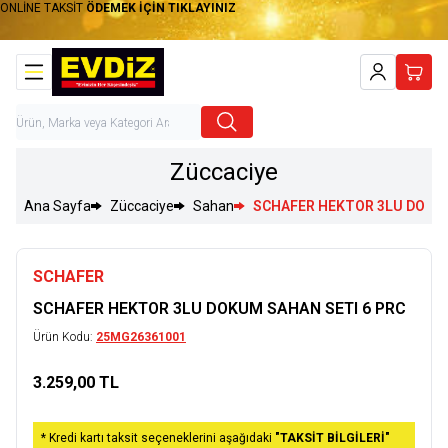
ONLİNE TAKSİT
ÖDEMEK İÇİN TIKLAYINIZ
Hesabım
Sepet
Züccaciye
Ana Sayfa
Züccaciye
Sahan
SCHAFER HEKTOR 3LU DOKUM
SCHAFER
SCHAFER HEKTOR 3LU DOKUM SAHAN SETI 6 PRC
Ürün Kodu:
25MG26361001
3.259,00
TL
Sepete Ekle
* Kredi kartı taksit seçeneklerini aşağıdaki
"TAKSİT BİLGİLERİ"