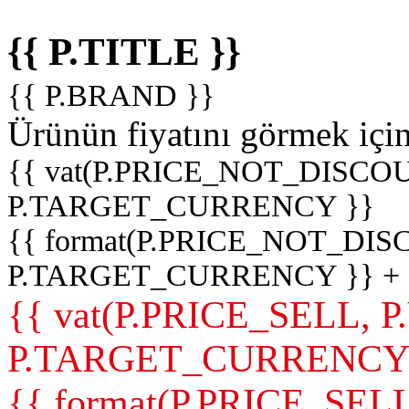
{{ P.TITLE }}
{{ P.BRAND }}
Ürünün fiyatını görmek içi
{{ vat(P.PRICE_NOT_DISCOU
P.TARGET_CURRENCY }}
{{ format(P.PRICE_NOT_DI
P.TARGET_CURRENCY }} +
{{ vat(P.PRICE_SELL, P
P.TARGET_CURRENCY
{{ format(P.PRICE_SELL