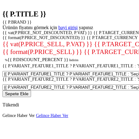
{{ P.TITLE }}
{{ P.BRAND }}
Ürünün fiyatını görmek için
bayi girişi
yapınız
{{ vat(P.PRICE_NOT_DISCOUNTED, P.VAT) }}
{{ P.TARGET_CURREN
{{ format(P.PRICE_NOT_DISCOUNTED) }}
{{ P.TARGET_CURRENCY 
{{ vat(P.PRICE_SELL, P.VAT) }}
{{ P.TARGET_
{{ format(P.PRICE_SELL) }}
{{ P.TARGET_CUR
{{ P.DISCOUNT_PERCENT }}
%
İndirim
{{ P.VARIANT_FEATURE1_TITLE ? P.VARIANT_FEATURE1_TITLE : 'Seç
{{ P.VARIANT_FEATURE2_TITLE ? P.VARIANT_FEATURE2_TITLE : 'Seç
Sepete Ekle
Tükendi
Gelince Haber Ver
Gelince Haber Ver