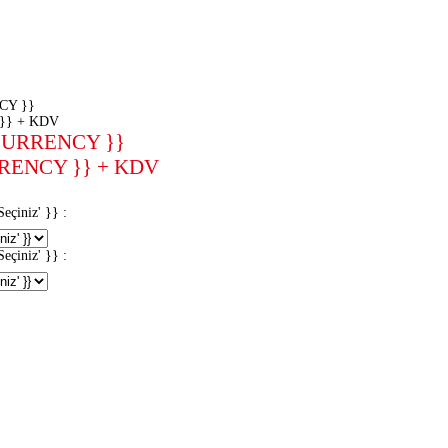
CY }}
}} + KDV
CURRENCY }}
RENCY }} + KDV
iniz' }} :
iniz' }} :