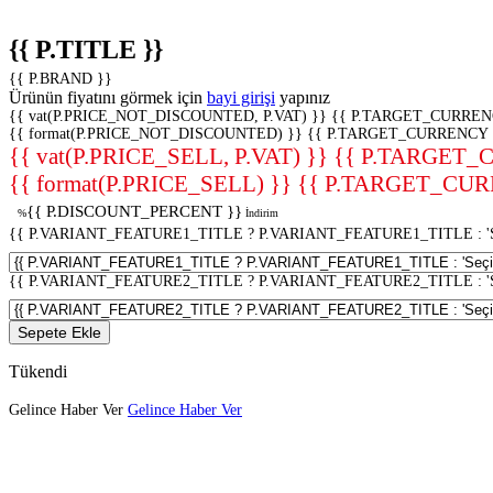
{{ P.TITLE }}
{{ P.BRAND }}
Ürünün fiyatını görmek için
bayi girişi
yapınız
{{ vat(P.PRICE_NOT_DISCOUNTED, P.VAT) }}
{{ P.TARGET_CURREN
{{ format(P.PRICE_NOT_DISCOUNTED) }}
{{ P.TARGET_CURRENCY 
{{ vat(P.PRICE_SELL, P.VAT) }}
{{ P.TARGET_
{{ format(P.PRICE_SELL) }}
{{ P.TARGET_CUR
{{ P.DISCOUNT_PERCENT }}
%
İndirim
{{ P.VARIANT_FEATURE1_TITLE ? P.VARIANT_FEATURE1_TITLE : 'Seç
{{ P.VARIANT_FEATURE2_TITLE ? P.VARIANT_FEATURE2_TITLE : 'Seç
Sepete Ekle
Tükendi
Gelince Haber Ver
Gelince Haber Ver