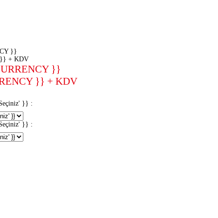
CY }}
}} + KDV
CURRENCY }}
RENCY }} + KDV
iniz' }} :
iniz' }} :