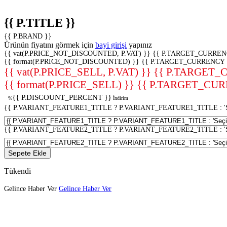
{{ P.TITLE }}
{{ P.BRAND }}
Ürünün fiyatını görmek için
bayi girişi
yapınız
{{ vat(P.PRICE_NOT_DISCOUNTED, P.VAT) }}
{{ P.TARGET_CURREN
{{ format(P.PRICE_NOT_DISCOUNTED) }}
{{ P.TARGET_CURRENCY 
{{ vat(P.PRICE_SELL, P.VAT) }}
{{ P.TARGET_
{{ format(P.PRICE_SELL) }}
{{ P.TARGET_CUR
{{ P.DISCOUNT_PERCENT }}
%
İndirim
{{ P.VARIANT_FEATURE1_TITLE ? P.VARIANT_FEATURE1_TITLE : 'Seç
{{ P.VARIANT_FEATURE2_TITLE ? P.VARIANT_FEATURE2_TITLE : 'Seç
Sepete Ekle
Tükendi
Gelince Haber Ver
Gelince Haber Ver