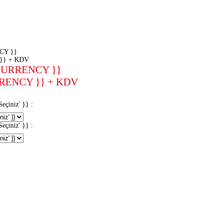
CY }}
}} + KDV
CURRENCY }}
RENCY }} + KDV
iniz' }} :
iniz' }} :