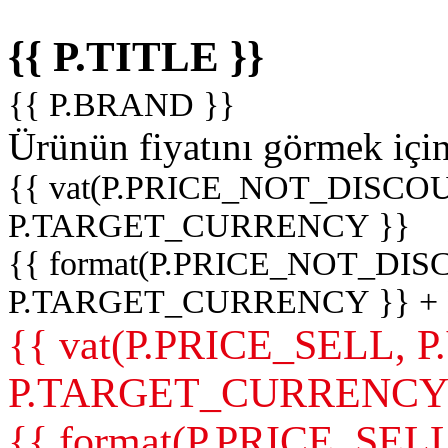
{{ P.TITLE }}
{{ P.BRAND }}
Ürünün fiyatını görmek içi
{{ vat(P.PRICE_NOT_DISCOU
P.TARGET_CURRENCY }}
{{ format(P.PRICE_NOT_DI
P.TARGET_CURRENCY }} +
{{ vat(P.PRICE_SELL, P
P.TARGET_CURRENCY
{{ format(P.PRICE_SELL