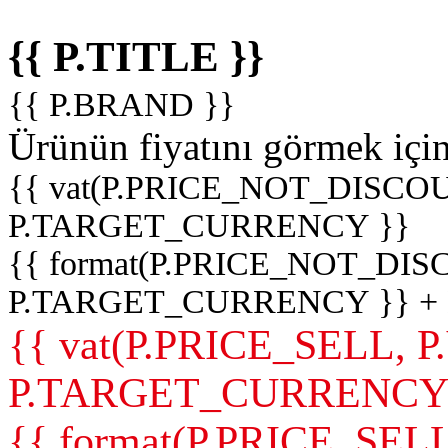
{{ P.TITLE }}
{{ P.BRAND }}
Ürünün fiyatını görmek içi
{{ vat(P.PRICE_NOT_DISCOU
P.TARGET_CURRENCY }}
{{ format(P.PRICE_NOT_DI
P.TARGET_CURRENCY }} +
{{ vat(P.PRICE_SELL, P
P.TARGET_CURRENCY
{{ format(P.PRICE_SELL