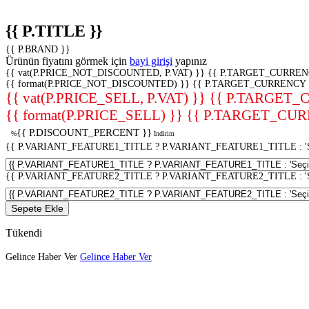
{{ P.TITLE }}
{{ P.BRAND }}
Ürünün fiyatını görmek için
bayi girişi
yapınız
{{ vat(P.PRICE_NOT_DISCOUNTED, P.VAT) }}
{{ P.TARGET_CURREN
{{ format(P.PRICE_NOT_DISCOUNTED) }}
{{ P.TARGET_CURRENCY 
{{ vat(P.PRICE_SELL, P.VAT) }}
{{ P.TARGET_
{{ format(P.PRICE_SELL) }}
{{ P.TARGET_CUR
{{ P.DISCOUNT_PERCENT }}
%
İndirim
{{ P.VARIANT_FEATURE1_TITLE ? P.VARIANT_FEATURE1_TITLE : 'Seç
{{ P.VARIANT_FEATURE2_TITLE ? P.VARIANT_FEATURE2_TITLE : 'Seç
Sepete Ekle
Tükendi
Gelince Haber Ver
Gelince Haber Ver