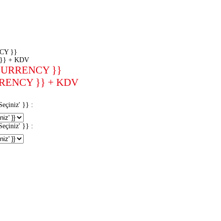
CY }}
}} + KDV
CURRENCY }}
RENCY }} + KDV
iniz' }} :
iniz' }} :