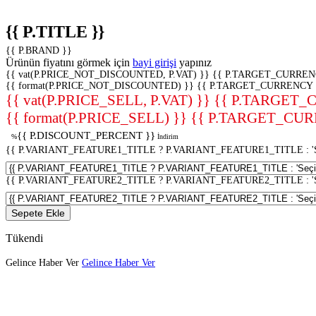
{{ P.TITLE }}
{{ P.BRAND }}
Ürünün fiyatını görmek için
bayi girişi
yapınız
{{ vat(P.PRICE_NOT_DISCOUNTED, P.VAT) }}
{{ P.TARGET_CURREN
{{ format(P.PRICE_NOT_DISCOUNTED) }}
{{ P.TARGET_CURRENCY 
{{ vat(P.PRICE_SELL, P.VAT) }}
{{ P.TARGET_
{{ format(P.PRICE_SELL) }}
{{ P.TARGET_CUR
{{ P.DISCOUNT_PERCENT }}
%
İndirim
{{ P.VARIANT_FEATURE1_TITLE ? P.VARIANT_FEATURE1_TITLE : 'Seç
{{ P.VARIANT_FEATURE2_TITLE ? P.VARIANT_FEATURE2_TITLE : 'Seç
Sepete Ekle
Tükendi
Gelince Haber Ver
Gelince Haber Ver