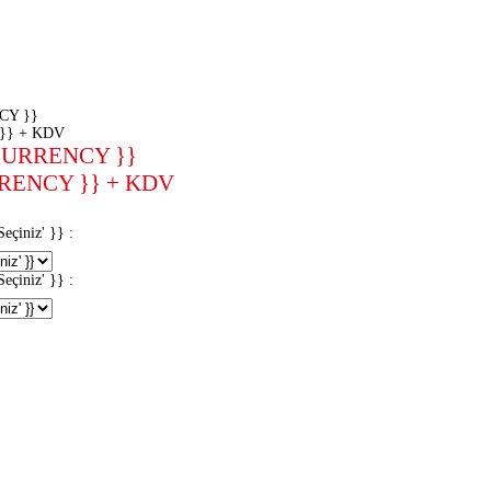
CY }}
}} + KDV
CURRENCY }}
RENCY }} + KDV
iniz' }} :
iniz' }} :