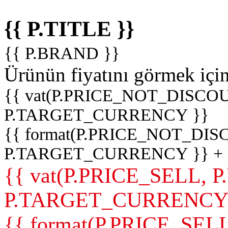
{{ P.TITLE }}
{{ P.BRAND }}
Ürünün fiyatını görmek içi
{{ vat(P.PRICE_NOT_DISCOU
P.TARGET_CURRENCY }}
{{ format(P.PRICE_NOT_DI
P.TARGET_CURRENCY }} +
{{ vat(P.PRICE_SELL, P
P.TARGET_CURRENCY
{{ format(P.PRICE_SELL