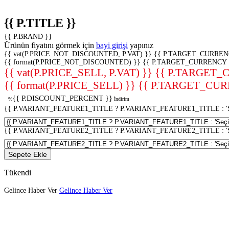
{{ P.TITLE }}
{{ P.BRAND }}
Ürünün fiyatını görmek için
bayi girişi
yapınız
{{ vat(P.PRICE_NOT_DISCOUNTED, P.VAT) }}
{{ P.TARGET_CURREN
{{ format(P.PRICE_NOT_DISCOUNTED) }}
{{ P.TARGET_CURRENCY 
{{ vat(P.PRICE_SELL, P.VAT) }}
{{ P.TARGET_
{{ format(P.PRICE_SELL) }}
{{ P.TARGET_CUR
{{ P.DISCOUNT_PERCENT }}
%
İndirim
{{ P.VARIANT_FEATURE1_TITLE ? P.VARIANT_FEATURE1_TITLE : 'Seç
{{ P.VARIANT_FEATURE2_TITLE ? P.VARIANT_FEATURE2_TITLE : 'Seç
Sepete Ekle
Tükendi
Gelince Haber Ver
Gelince Haber Ver