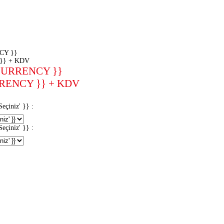
CY }}
}} + KDV
CURRENCY }}
RENCY }} + KDV
iniz' }} :
iniz' }} :