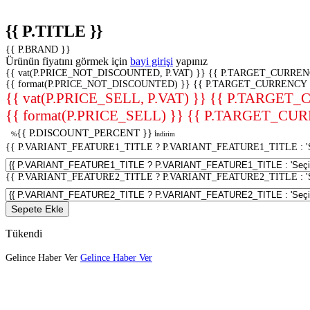
{{ P.TITLE }}
{{ P.BRAND }}
Ürünün fiyatını görmek için
bayi girişi
yapınız
{{ vat(P.PRICE_NOT_DISCOUNTED, P.VAT) }}
{{ P.TARGET_CURREN
{{ format(P.PRICE_NOT_DISCOUNTED) }}
{{ P.TARGET_CURRENCY 
{{ vat(P.PRICE_SELL, P.VAT) }}
{{ P.TARGET_
{{ format(P.PRICE_SELL) }}
{{ P.TARGET_CUR
{{ P.DISCOUNT_PERCENT }}
%
İndirim
{{ P.VARIANT_FEATURE1_TITLE ? P.VARIANT_FEATURE1_TITLE : 'Seç
{{ P.VARIANT_FEATURE2_TITLE ? P.VARIANT_FEATURE2_TITLE : 'Seç
Sepete Ekle
Tükendi
Gelince Haber Ver
Gelince Haber Ver