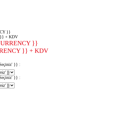
CY }}
}} + KDV
CURRENCY }}
RENCY }} + KDV
iniz' }} :
iniz' }} :