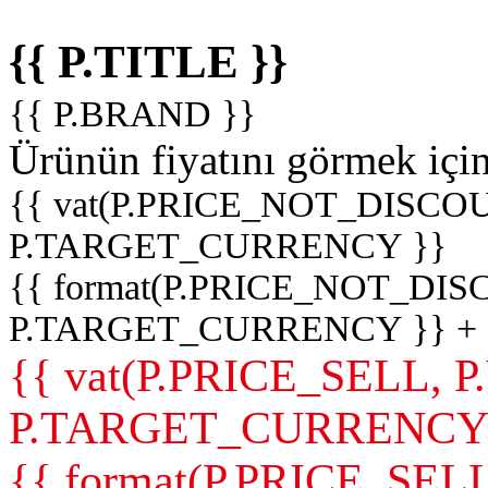
{{ P.TITLE }}
{{ P.BRAND }}
Ürünün fiyatını görmek içi
{{ vat(P.PRICE_NOT_DISCOU
P.TARGET_CURRENCY }}
{{ format(P.PRICE_NOT_DI
P.TARGET_CURRENCY }} +
{{ vat(P.PRICE_SELL, P
P.TARGET_CURRENCY
{{ format(P.PRICE_SELL