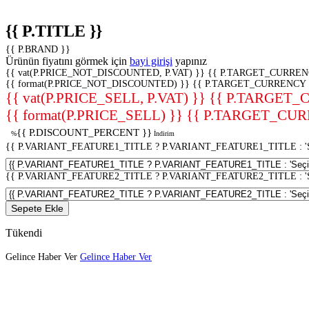
{{ P.TITLE }}
{{ P.BRAND }}
Ürünün fiyatını görmek için
bayi girişi
yapınız
{{ vat(P.PRICE_NOT_DISCOUNTED, P.VAT) }}
{{ P.TARGET_CURREN
{{ format(P.PRICE_NOT_DISCOUNTED) }}
{{ P.TARGET_CURRENCY 
{{ vat(P.PRICE_SELL, P.VAT) }}
{{ P.TARGET_
{{ format(P.PRICE_SELL) }}
{{ P.TARGET_CUR
{{ P.DISCOUNT_PERCENT }}
%
İndirim
{{ P.VARIANT_FEATURE1_TITLE ? P.VARIANT_FEATURE1_TITLE : 'Seç
{{ P.VARIANT_FEATURE2_TITLE ? P.VARIANT_FEATURE2_TITLE : 'Seç
Sepete Ekle
Tükendi
Gelince Haber Ver
Gelince Haber Ver