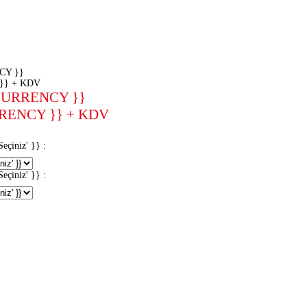
CY }}
}} + KDV
CURRENCY }}
RENCY }} + KDV
iniz' }} :
iniz' }} :