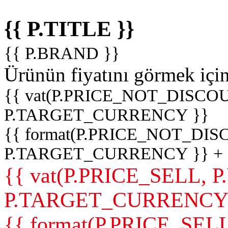
{{ P.TITLE }}
{{ P.BRAND }}
Ürünün fiyatını görmek içi
{{ vat(P.PRICE_NOT_DISCOU
P.TARGET_CURRENCY }}
{{ format(P.PRICE_NOT_DI
P.TARGET_CURRENCY }} +
{{ vat(P.PRICE_SELL, P
P.TARGET_CURRENCY
{{ format(P.PRICE_SELL