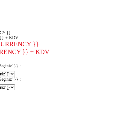
CY }}
}} + KDV
CURRENCY }}
RENCY }} + KDV
iniz' }} :
iniz' }} :