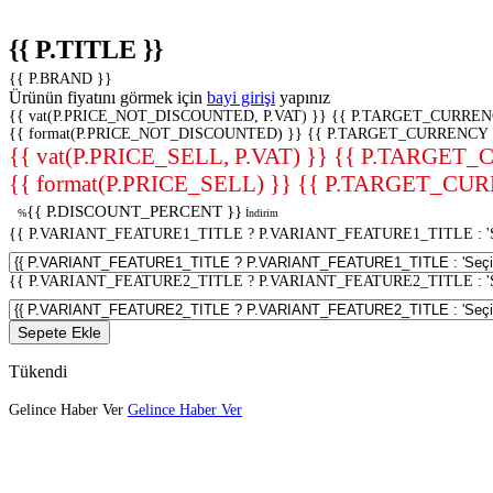
{{ P.TITLE }}
{{ P.BRAND }}
Ürünün fiyatını görmek için
bayi girişi
yapınız
{{ vat(P.PRICE_NOT_DISCOUNTED, P.VAT) }}
{{ P.TARGET_CURREN
{{ format(P.PRICE_NOT_DISCOUNTED) }}
{{ P.TARGET_CURRENCY 
{{ vat(P.PRICE_SELL, P.VAT) }}
{{ P.TARGET_
{{ format(P.PRICE_SELL) }}
{{ P.TARGET_CUR
{{ P.DISCOUNT_PERCENT }}
%
İndirim
{{ P.VARIANT_FEATURE1_TITLE ? P.VARIANT_FEATURE1_TITLE : 'Seç
{{ P.VARIANT_FEATURE2_TITLE ? P.VARIANT_FEATURE2_TITLE : 'Seç
Sepete Ekle
Tükendi
Gelince Haber Ver
Gelince Haber Ver