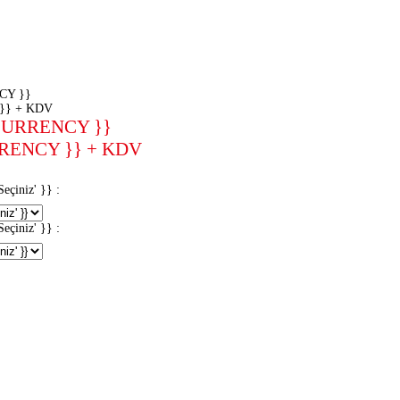
CY }}
}} + KDV
CURRENCY }}
RENCY }} + KDV
iniz' }} :
iniz' }} :