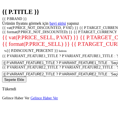
{{ P.TITLE }}
{{ P.BRAND }}
Ürünün fiyatını görmek için
bayi girişi
yapınız
{{ vat(P.PRICE_NOT_DISCOUNTED, P.VAT) }}
{{ P.TARGET_CURREN
{{ format(P.PRICE_NOT_DISCOUNTED) }}
{{ P.TARGET_CURRENCY 
{{ vat(P.PRICE_SELL, P.VAT) }}
{{ P.TARGET_
{{ format(P.PRICE_SELL) }}
{{ P.TARGET_CUR
{{ P.DISCOUNT_PERCENT }}
%
İndirim
{{ P.VARIANT_FEATURE1_TITLE ? P.VARIANT_FEATURE1_TITLE : 'Seç
{{ P.VARIANT_FEATURE2_TITLE ? P.VARIANT_FEATURE2_TITLE : 'Seç
Sepete Ekle
Tükendi
Gelince Haber Ver
Gelince Haber Ver