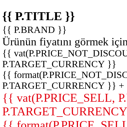
{{ P.TITLE }}
{{ P.BRAND }}
Ürünün fiyatını görmek içi
{{ vat(P.PRICE_NOT_DISCOU
P.TARGET_CURRENCY }}
{{ format(P.PRICE_NOT_DI
P.TARGET_CURRENCY }} +
{{ vat(P.PRICE_SELL, P
P.TARGET_CURRENCY
{{ format(P.PRICE_SELL