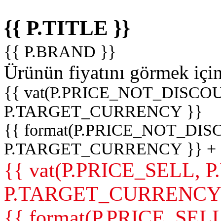
{{ P.TITLE }}
{{ P.BRAND }}
Ürünün fiyatını görmek içi
{{ vat(P.PRICE_NOT_DISCOU
P.TARGET_CURRENCY }}
{{ format(P.PRICE_NOT_DI
P.TARGET_CURRENCY }} +
{{ vat(P.PRICE_SELL, P
P.TARGET_CURRENCY
{{ format(P.PRICE_SELL