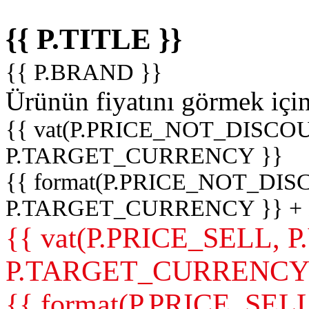
{{ P.TITLE }}
{{ P.BRAND }}
Ürünün fiyatını görmek içi
{{ vat(P.PRICE_NOT_DISCOU
P.TARGET_CURRENCY }}
{{ format(P.PRICE_NOT_DI
P.TARGET_CURRENCY }} +
{{ vat(P.PRICE_SELL, P
P.TARGET_CURRENCY
{{ format(P.PRICE_SELL