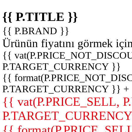
{{ P.TITLE }}
{{ P.BRAND }}
Ürünün fiyatını görmek içi
{{ vat(P.PRICE_NOT_DISCOU
P.TARGET_CURRENCY }}
{{ format(P.PRICE_NOT_DI
P.TARGET_CURRENCY }} +
{{ vat(P.PRICE_SELL, P
P.TARGET_CURRENCY
{{ format(P.PRICE_SELL