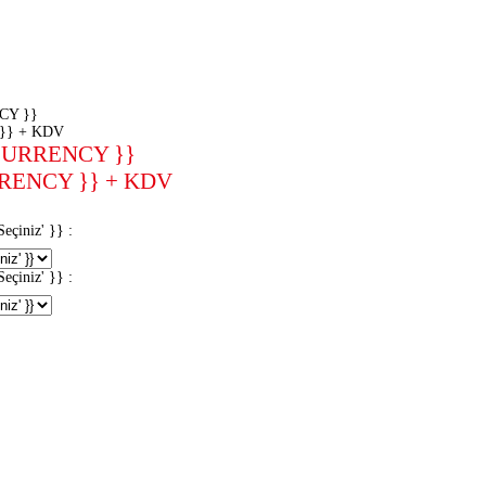
CY }}
}} + KDV
CURRENCY }}
RENCY }} + KDV
iniz' }} :
iniz' }} :