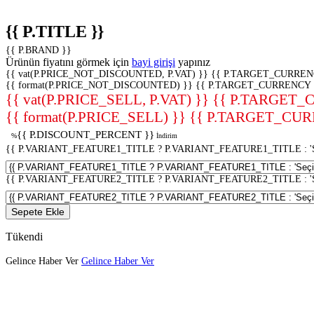
{{ P.TITLE }}
{{ P.BRAND }}
Ürünün fiyatını görmek için
bayi girişi
yapınız
{{ vat(P.PRICE_NOT_DISCOUNTED, P.VAT) }}
{{ P.TARGET_CURREN
{{ format(P.PRICE_NOT_DISCOUNTED) }}
{{ P.TARGET_CURRENCY 
{{ vat(P.PRICE_SELL, P.VAT) }}
{{ P.TARGET_
{{ format(P.PRICE_SELL) }}
{{ P.TARGET_CUR
{{ P.DISCOUNT_PERCENT }}
%
İndirim
{{ P.VARIANT_FEATURE1_TITLE ? P.VARIANT_FEATURE1_TITLE : 'Seç
{{ P.VARIANT_FEATURE2_TITLE ? P.VARIANT_FEATURE2_TITLE : 'Seç
Sepete Ekle
Tükendi
Gelince Haber Ver
Gelince Haber Ver