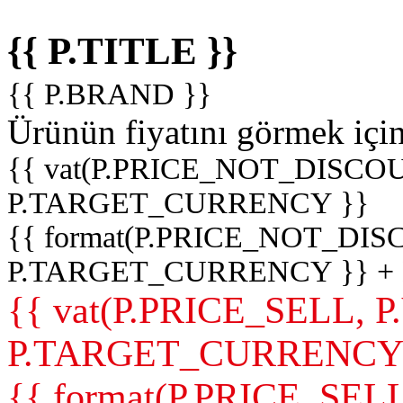
{{ P.TITLE }}
{{ P.BRAND }}
Ürünün fiyatını görmek içi
{{ vat(P.PRICE_NOT_DISCOU
P.TARGET_CURRENCY }}
{{ format(P.PRICE_NOT_DI
P.TARGET_CURRENCY }} +
{{ vat(P.PRICE_SELL, P
P.TARGET_CURRENCY
{{ format(P.PRICE_SELL