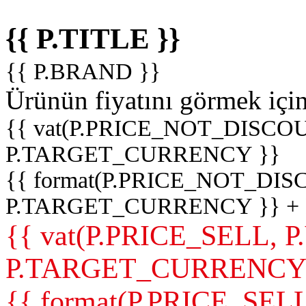
{{ P.TITLE }}
{{ P.BRAND }}
Ürünün fiyatını görmek içi
{{ vat(P.PRICE_NOT_DISCOU
P.TARGET_CURRENCY }}
{{ format(P.PRICE_NOT_DI
P.TARGET_CURRENCY }} +
{{ vat(P.PRICE_SELL, P
P.TARGET_CURRENCY
{{ format(P.PRICE_SELL