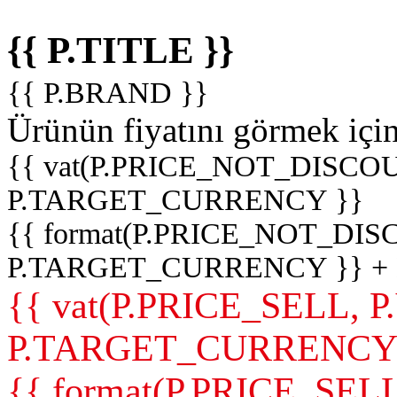
{{ P.TITLE }}
{{ P.BRAND }}
Ürünün fiyatını görmek içi
{{ vat(P.PRICE_NOT_DISCOU
P.TARGET_CURRENCY }}
{{ format(P.PRICE_NOT_DI
P.TARGET_CURRENCY }} +
{{ vat(P.PRICE_SELL, P
P.TARGET_CURRENCY
{{ format(P.PRICE_SELL