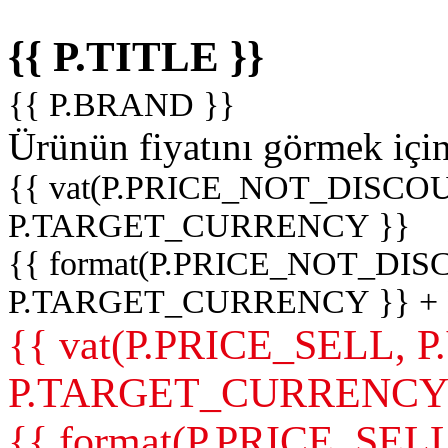
{{ P.TITLE }}
{{ P.BRAND }}
Ürünün fiyatını görmek içi
{{ vat(P.PRICE_NOT_DISCOU
P.TARGET_CURRENCY }}
{{ format(P.PRICE_NOT_DI
P.TARGET_CURRENCY }} +
{{ vat(P.PRICE_SELL, P
P.TARGET_CURRENCY
{{ format(P.PRICE_SELL