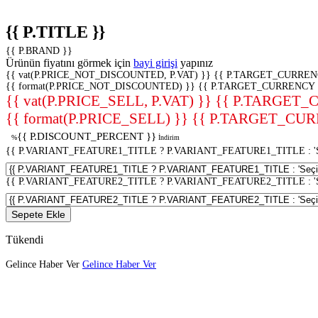
{{ P.TITLE }}
{{ P.BRAND }}
Ürünün fiyatını görmek için
bayi girişi
yapınız
{{ vat(P.PRICE_NOT_DISCOUNTED, P.VAT) }}
{{ P.TARGET_CURREN
{{ format(P.PRICE_NOT_DISCOUNTED) }}
{{ P.TARGET_CURRENCY 
{{ vat(P.PRICE_SELL, P.VAT) }}
{{ P.TARGET_
{{ format(P.PRICE_SELL) }}
{{ P.TARGET_CUR
{{ P.DISCOUNT_PERCENT }}
%
İndirim
{{ P.VARIANT_FEATURE1_TITLE ? P.VARIANT_FEATURE1_TITLE : 'Seç
{{ P.VARIANT_FEATURE2_TITLE ? P.VARIANT_FEATURE2_TITLE : 'Seç
Sepete Ekle
Tükendi
Gelince Haber Ver
Gelince Haber Ver