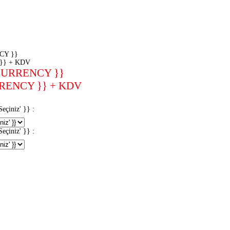
CY }}
}} + KDV
CURRENCY }}
RENCY }} + KDV
iniz' }} :
iniz' }} :