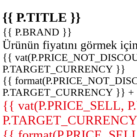
{{ P.TITLE }}
{{ P.BRAND }}
Ürünün fiyatını görmek içi
{{ vat(P.PRICE_NOT_DISCOU
P.TARGET_CURRENCY }}
{{ format(P.PRICE_NOT_DI
P.TARGET_CURRENCY }} +
{{ vat(P.PRICE_SELL, P
P.TARGET_CURRENCY
{{ format(P.PRICE_SELL