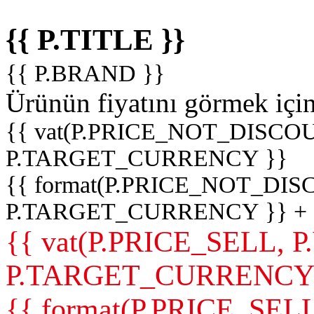
{{ P.TITLE }}
{{ P.BRAND }}
Ürünün fiyatını görmek içi
{{ vat(P.PRICE_NOT_DISCOU
P.TARGET_CURRENCY }}
{{ format(P.PRICE_NOT_DI
P.TARGET_CURRENCY }} +
{{ vat(P.PRICE_SELL, P
P.TARGET_CURRENCY
{{ format(P.PRICE_SELL