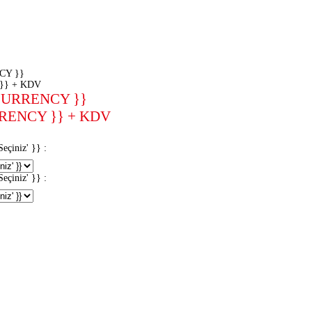
CY }}
}} + KDV
CURRENCY }}
RENCY }} + KDV
iniz' }} :
iniz' }} :