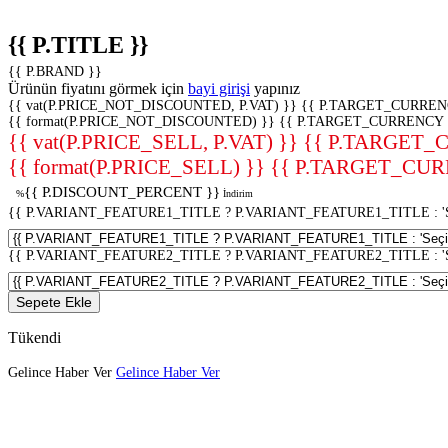
{{ P.TITLE }}
{{ P.BRAND }}
Ürünün fiyatını görmek için
bayi girişi
yapınız
{{ vat(P.PRICE_NOT_DISCOUNTED, P.VAT) }}
{{ P.TARGET_CURREN
{{ format(P.PRICE_NOT_DISCOUNTED) }}
{{ P.TARGET_CURRENCY 
{{ vat(P.PRICE_SELL, P.VAT) }}
{{ P.TARGET_
{{ format(P.PRICE_SELL) }}
{{ P.TARGET_CUR
{{ P.DISCOUNT_PERCENT }}
%
İndirim
{{ P.VARIANT_FEATURE1_TITLE ? P.VARIANT_FEATURE1_TITLE : 'Seç
{{ P.VARIANT_FEATURE2_TITLE ? P.VARIANT_FEATURE2_TITLE : 'Seç
Sepete Ekle
Tükendi
Gelince Haber Ver
Gelince Haber Ver