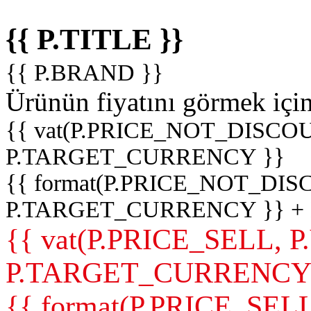
{{ P.TITLE }}
{{ P.BRAND }}
Ürünün fiyatını görmek içi
{{ vat(P.PRICE_NOT_DISCOU
P.TARGET_CURRENCY }}
{{ format(P.PRICE_NOT_DI
P.TARGET_CURRENCY }} +
{{ vat(P.PRICE_SELL, P
P.TARGET_CURRENCY
{{ format(P.PRICE_SELL