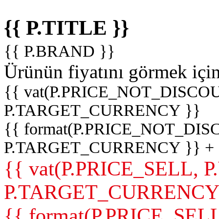
{{ P.TITLE }}
{{ P.BRAND }}
Ürünün fiyatını görmek içi
{{ vat(P.PRICE_NOT_DISCOU
P.TARGET_CURRENCY }}
{{ format(P.PRICE_NOT_DI
P.TARGET_CURRENCY }} +
{{ vat(P.PRICE_SELL, P
P.TARGET_CURRENCY
{{ format(P.PRICE_SELL