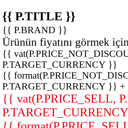
{{ P.TITLE }}
{{ P.BRAND }}
Ürünün fiyatını görmek içi
{{ vat(P.PRICE_NOT_DISCOU
P.TARGET_CURRENCY }}
{{ format(P.PRICE_NOT_DI
P.TARGET_CURRENCY }} +
{{ vat(P.PRICE_SELL, P
P.TARGET_CURRENCY
{{ format(P.PRICE_SELL