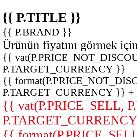
{{ P.TITLE }}
{{ P.BRAND }}
Ürünün fiyatını görmek içi
{{ vat(P.PRICE_NOT_DISCOU
P.TARGET_CURRENCY }}
{{ format(P.PRICE_NOT_DI
P.TARGET_CURRENCY }} +
{{ vat(P.PRICE_SELL, P
P.TARGET_CURRENCY
{{ format(P.PRICE_SELL