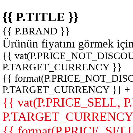
{{ P.TITLE }}
{{ P.BRAND }}
Ürünün fiyatını görmek içi
{{ vat(P.PRICE_NOT_DISCOU
P.TARGET_CURRENCY }}
{{ format(P.PRICE_NOT_DI
P.TARGET_CURRENCY }} +
{{ vat(P.PRICE_SELL, P
P.TARGET_CURRENCY
{{ format(P.PRICE_SELL