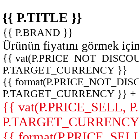
{{ P.TITLE }}
{{ P.BRAND }}
Ürünün fiyatını görmek içi
{{ vat(P.PRICE_NOT_DISCOU
P.TARGET_CURRENCY }}
{{ format(P.PRICE_NOT_DI
P.TARGET_CURRENCY }} +
{{ vat(P.PRICE_SELL, P
P.TARGET_CURRENCY
{{ format(P.PRICE_SELL