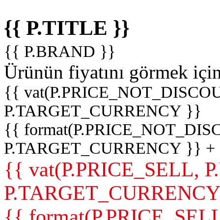
{{ P.TITLE }}
{{ P.BRAND }}
Ürünün fiyatını görmek içi
{{ vat(P.PRICE_NOT_DISCOU
P.TARGET_CURRENCY }}
{{ format(P.PRICE_NOT_DI
P.TARGET_CURRENCY }} +
{{ vat(P.PRICE_SELL, P
P.TARGET_CURRENCY
{{ format(P.PRICE_SELL