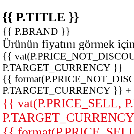
{{ P.TITLE }}
{{ P.BRAND }}
Ürünün fiyatını görmek içi
{{ vat(P.PRICE_NOT_DISCOU
P.TARGET_CURRENCY }}
{{ format(P.PRICE_NOT_DI
P.TARGET_CURRENCY }} +
{{ vat(P.PRICE_SELL, P
P.TARGET_CURRENCY
{{ format(P.PRICE_SELL