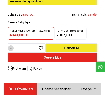
sekmesinden görebilirsiniz.
Daha Fazla
SUZICO
Daha Fazla
Bisiklet
Senetli Satış Fiyatı:
Nakit Fiyatına 8 Ay Taksitli (Sözleşmeli)
12 Ay Taksitli (Sözleşmeli)
6.441,00 TL
7.107,20 TL
W
h
a
t
s
a
p
p
D
e
s
e
H
a
t
t
Hemen Al
Favoriye Ekle
Sepete Ekle
Fiyat Alarmı
Paylaş
Ürün Özellikleri
Ödeme Seçenekleri
Tavsiye Et