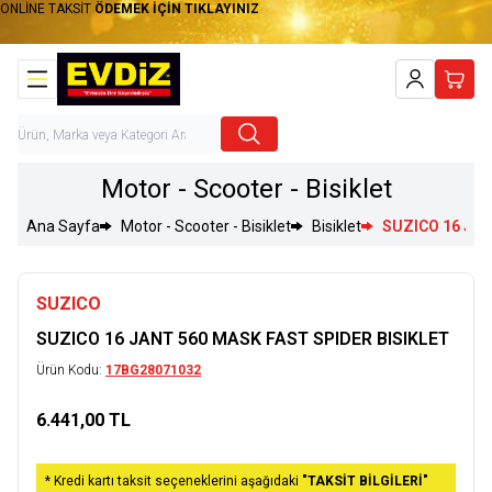
ONLİNE TAKSİT
ÖDEMEK İÇİN TIKLAYINIZ
Hesabım
Sepet
Motor - Scooter - Bisiklet
Ana Sayfa
Motor - Scooter - Bisiklet
Bisiklet
SUZICO 16 JAN
SUZICO
SUZICO 16 JANT 560 MASK FAST SPIDER BISIKLET
Ürün Kodu:
17BG28071032
6.441,00
TL
Sepete Ekle
* Kredi kartı taksit seçeneklerini aşağıdaki
"TAKSİT BİLGİLERİ"