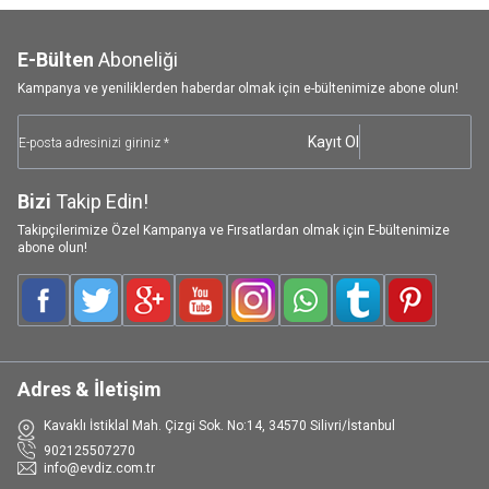
E-Bülten
Aboneliği
Kampanya ve yeniliklerden haberdar olmak için e-bültenimize abone olun!
Kayıt Ol
Bizi
Takip Edin!
Takipçilerimize Özel Kampanya ve Fırsatlardan olmak için E-bültenimize
abone olun!
Facebook
Twitter
Google-Plus
Youtube
Instagram
WhatsApp
Tumblr
Pinterest
Adres & İletişim
Kavaklı İstiklal Mah. Çizgi Sok. No:14, 34570 Silivri/İstanbul
902125507270
info@evdiz.com.tr