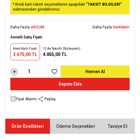
* Kredi kartı taksit seçeneklerini aşağıdaki
"TAKSİT BİLGİLERİ"
sekmesinden görebilirsiniz.
Daha Fazla
ARZUM
Daha Fazla
Vantilatör
Senetli Satış Fiyatı:
Kredi Kartı Fiyatı
12 Ay Taksitli (Sözleşmeli)
3.675,00 TL
4.055,00 TL
Hemen Al
Favoriye Ekle
Sepete Ekle
Fiyat Alarmı
Paylaş
Ürün Özellikleri
Ödeme Seçenekleri
Tavsiye Et