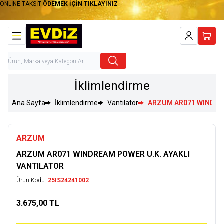
ONLİNE TAKSİT
ÖDEMEK İÇİN TIKLAYINIZ
Hesabım
Sepet
İklimlendirme
Ana Sayfa
İklimlendirme
Vantilatör
ARZUM AR071 WINDREA
ARZUM
ARZUM AR071 WINDREAM POWER U.K. AYAKLI
VANTILATOR
Ürün Kodu:
25IS24241002
3.675,00
TL
Sepete Ekle