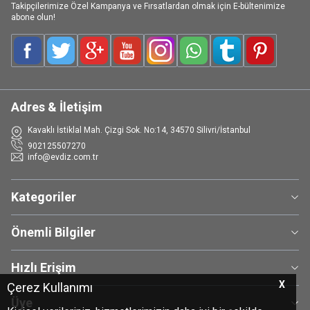
Takipçilerimize Özel Kampanya ve Fırsatlardan olmak için E-bültenimize
abone olun!
Facebook
Twitter
Google-Plus
Youtube
Instagram
WhatsApp
Tumblr
Pinterest
Adres & İletişim
Kavaklı İstiklal Mah. Çizgi Sok. No:14, 34570 Silivri/İstanbul
902125507270
info@evdiz.com.tr
Kategoriler
Önemli Bilgiler
Hızlı Erişim
X
Çerez Kullanımı
Üye