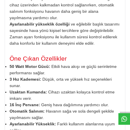
cihaz üzerinden kalkmadan kontrol sağlanırken, otomatik
salınım fonksiyonu havanın daha geniş bir alana
yayılmasına yardımcı olur.
Ayarlanabilir yükseklik özelliği
ve eğilebilir başlık tasarımı
sayesinde hava yönü kişisel tercihlere göre değiştirilebilir.
Zaman ayarı fonksiyonu ile kullanım süresi kontrol edilerek
daha konforlu bir kullanım deneyimi elde edilir.
Öne Çıkan Özellikler
50 Watt Motor Gücü:
Etkili hava akışı ve güçlü serinletme
performansı sağlar.
3 Hız Kademesi:
Düşük, orta ve yüksek hız seçenekleri
sunar.
Uzaktan Kumanda:
Cihazı uzaktan kolayca kontrol etme
W
h
a
t
s
a
p
p
D
e
s
e
H
a
t
t
imkanı verir.
16 İnç Pervane:
Geniş hava dağılımına yardımcı olur.
Otomatik Salınım:
Havanın sağa ve sola dengeli şekilde
yayılmasını sağlar.
Ayarlanabilir Yükseklik:
Farklı kullanım alanlarına uyum