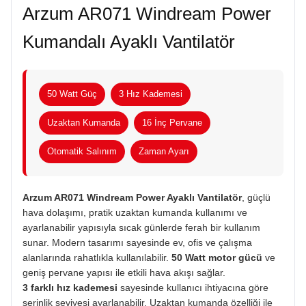
Arzum AR071 Windream Power
Kumandalı Ayaklı Vantilatör
50 Watt Güç
3 Hız Kademesi
Uzaktan Kumanda
16 İnç Pervane
Otomatik Salınım
Zaman Ayarı
Arzum AR071 Windream Power Ayaklı Vantilatör
, güçlü
hava dolaşımı, pratik uzaktan kumanda kullanımı ve
ayarlanabilir yapısıyla sıcak günlerde ferah bir kullanım
sunar. Modern tasarımı sayesinde ev, ofis ve çalışma
alanlarında rahatlıkla kullanılabilir.
50 Watt motor gücü
ve
geniş pervane yapısı ile etkili hava akışı sağlar.
3 farklı hız kademesi
sayesinde kullanıcı ihtiyacına göre
serinlik seviyesi ayarlanabilir. Uzaktan kumanda özelliği ile