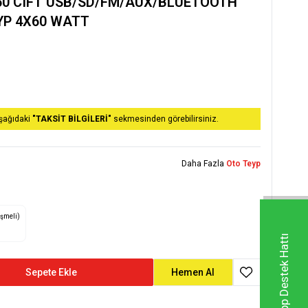
950 CIFT USB/SD/FM/AUX/BLUETOOTH
YP 4X60 WATT
aşağıdaki
"TAKSİT BİLGİLERİ"
sekmesinden görebilirsiniz.
Daha Fazla
Oto Teyp
eşmeli)
Whatsapp Destek Hattı
Sepete Ekle
Hemen Al
Favoriye Ekle