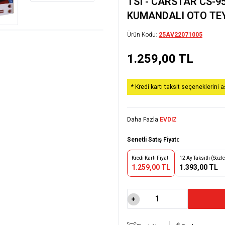
TSI - CARSTAR CS-
KUMANDALI OTO TE
Ürün Kodu:
25AV22071005
1.259,00
TL
* Kredi kartı taksit seçeneklerini 
Daha Fazla
EVDIZ
Senetli Satış Fiyatı:
Kredi Kartı Fiyatı
12 Ay Taksitli (Sözl
1.259,00 TL
1.393,00 TL