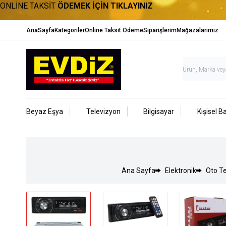
ONLİNE TAKSİT
ÖDEMEK İÇİN TIKLAYINIZ
AnaSayfa
Kategoriler
Online Taksit Ödeme
Siparişlerim
Mağazalarımız
Beyaz Eşya
Televizyon
Bilgisayar
Kişisel B
Ana Sayfa
Elektronik
Oto T